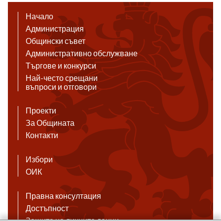
Начало
Администрация
Общински съвет
Административно обслужване
Търгове и конкурси
Най-често срещани
въпроси и отговори
Проекти
За Общината
Контакти
Избори
ОИК
Правна консултация
Достъпност
Защита на личните данни