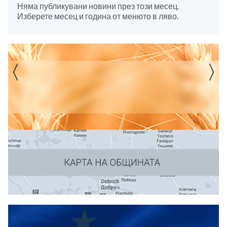
Няма публикувани новини през този месец.
Изберете месец и година от менюто в ляво.