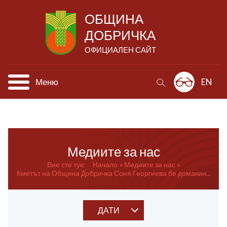
ОБЩИНА
ДОБРИЧКА
ОФИЦИАЛЕН САЙТ
Меню
EN
Медиите за нас
Вие сте тук:
Начало
Медиите за нас
Кметът на Община Добричка Соня Георгиева бе домакин...
ДАТИ