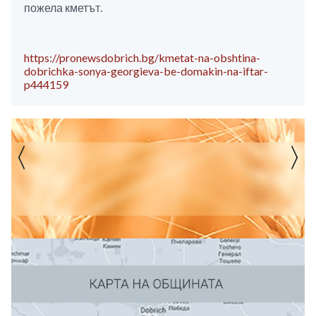
пожела кметът.
https://pronewsdobrich.bg/kmetat-na-obshtina-
dobrichka-sonya-georgieva-be-domakin-na-iftar-
p444159