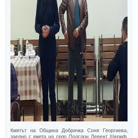
Кметът на Община Добричка Соня Георгиева,
заедно с кмета на село Подслон Левент Шериф,