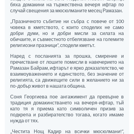
бяха домакини на тържествена вечеря ифтар по
случай свещения за мюсюлманите месец Рамазан.
„Празничното събитие ни събра с повече от 100
човека в кметството, с които споделих не само
добри думи, но и добри мисли за силата на
обичаите, и съвместното отбелязване на големите
религиозни празници“, сподели кметът.
Наред с посланията за прошка, смирение и
пречистване от лошите помисли в навечерието на
Рамазан Байрам, ифтарът е ярко доказателство, че
взаимоуважението и единството, без значение от
религията, са движещите сили в желанието ни за
по-добър живот в нашата община.
Соня Георгиева пое ангажимент да превърне в
традиция домакинстването на вечеря-ифтар, тъй
като тя я приема като символичен призив за
подкрепа и разбирателство тогава, когато имаме
нужда от тях.
„Честита Нощ Кадир на всички мюсюлмани!“,