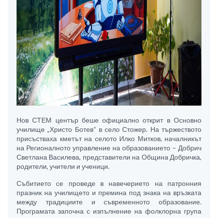
Нов СТЕМ център беше официално открит в Основно
училище „Христо Ботев“ в село Стожер. На тържеството
присъстваха кметът на селото Илко Митков, началникът
на Регионалното управление на образованието – Добрич
Светлана Василева, представители на Община Добричка,
родители, учители и ученици.
Събитието се проведе в навечерието на патронния
празник на училището и премина под знака на връзката
между традициите и съвременното образование.
Програмата започна с изпълнение на фолклорна група