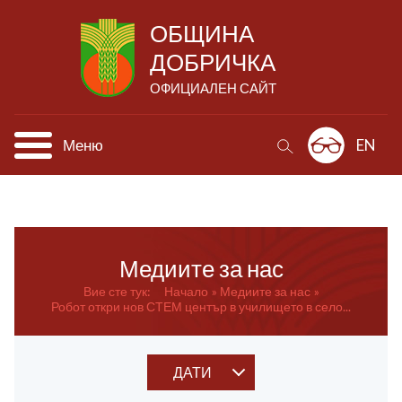
ОБЩИНА
ДОБРИЧКА
ОФИЦИАЛЕН САЙТ
Меню
EN
Медиите за нас
Вие сте тук:
Начало
Медиите за нас
Робот откри нов СТЕМ център в училището в село...
ДАТИ