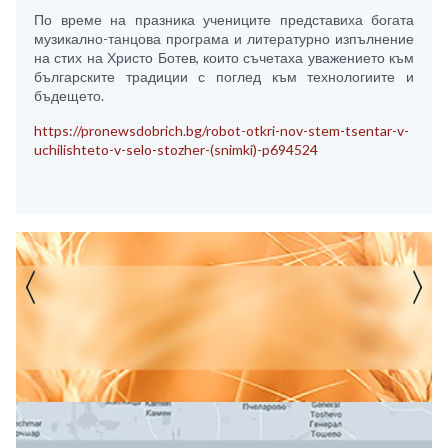
По време на празника учениците представиха богата
музикално-танцова програма и литературно изпълнение
на стих на Христо Ботев, които съчетаха уважението към
българските традиции с поглед към технологиите и
бъдещето.
https://pronewsdobrich.bg/robot-otkri-nov-stem-tsentar-v-
uchilishteto-v-selo-stozher-(snimki)-p694524