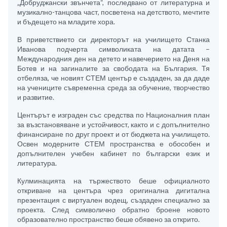
„Добруджански звънчета“, последвано от литературна и
музикално-танцова част, посветена на детството, мечтите
и бъдещето на младите хора.
В приветствието си директорът на училището Станка
Иванова подчерта символиката на датата –
Международния ден на детето и навечерието на Деня на
Ботев и на загиналите за свободата на България. Тя
отбеляза, че новият СТЕМ център е създаден, за да даде
на учениците съвременна среда за обучение, творчество
и развитие.
Центърът е изграден със средства по Националния план
за възстановяване и устойчивост, както и с допълнително
финансиране по друг проект и от бюджета на училището.
Освен модерните СТЕМ пространства е обособен и
допълнителен учебен кабинет по български език и
литература.
Кулминацията на тържеството беше официалното
откриване на центъра чрез оригинална дигитална
презентация с виртуален водещ, създаден специално за
проекта. След символично обратно броене новото
образователно пространство беше обявено за открито.