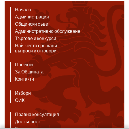
Начало
Администрация
Общински съвет
Административно обслужване
Търгове и конкурси
Най-често срещани
въпроси и отговори
Проекти
За Общината
Контакти
Избори
ОИК
Правна консултация
Достъпност
Защита на личните данни