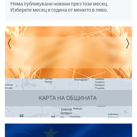
Няма публикувани новини през този месец.
Изберете месец и година от менюто в ляво.