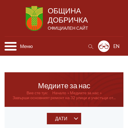
ОБЩИНА
ДОБРИЧКА
ОФИЦИАЛЕН САЙТ
Меню
EN
Медиите за нас
Вие сте тук:
Начало
Медиите за нас
Завърши основният ремонт на 32 улици и участъци от...
ДАТИ