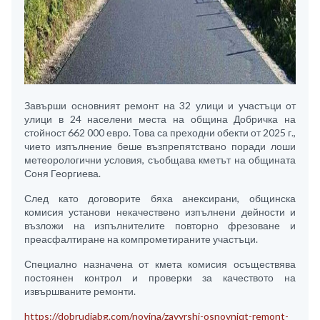
Завърши основният ремонт на 32 улици и участъци от
улици в 24 населени места на община Добричка на
стойност 662 000 евро. Това са преходни обекти от 2025 г.,
чието изпълнение беше възпрепятствано поради лоши
метеорологични условия, съобщава кметът на общината
Соня Георгиева.
След като договорите бяха анексирани, общинска
комисия установи некачествено изпълнени дейности и
възложи на изпълнителите повторно фрезоване и
преасфалтиране на компрометираните участъци.
Специално назначена от кмета комисия осъществява
постоянен контрол и проверки за качеството на
извършваните ремонти.
https://dobrudjabg.com/novina/zavyrshi-osnovniqt-remont-