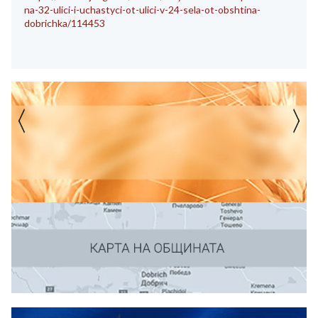
na-32-ulici-i-uchastyci-ot-ulici-v-24-sela-ot-obshtina-
dobrichka/114453