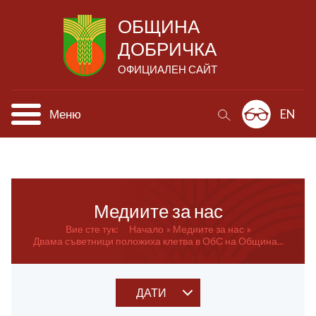
ОБЩИНА
ДОБРИЧКА
ОФИЦИАЛЕН САЙТ
Меню
EN
Медиите за нас
Вие сте тук:
Начало
Медиите за нас
Двама съветници положиха клетва в ОбС на Община...
ДАТИ