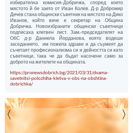
избирателна комисия-Добричка, според което
мястото й бе заето от Иван Колев. Д-р Добромир
Дечев стана общински съветник на мястото на Дико
Иванов, който вече е секретар на Община
Добричка. Новоизбраните общински съветници
подписаха клетвен лист. Зам.-председателят на
ОбС д-р Даниела Йорданова, която водеше
заседанието, им пожела здраве и да съумеят да
съчетаят професионализма си и дейността си като
съветници, така че да бъдат насочени само за
доброто на жителите на общината.
https://pronewsdobrich.bg/2021/03/31/dvama-
savetnitsi-polozhiha-kletva-v-obs-na-obshtina-
dobrichka/