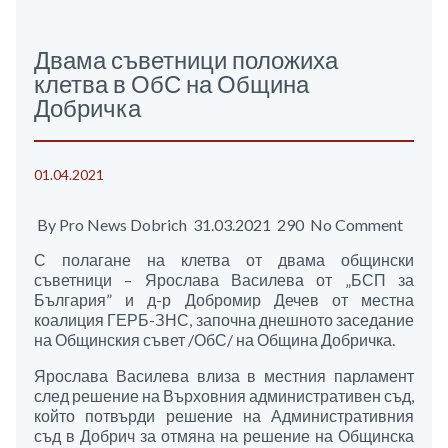
Двама съветници положиха
клетва в ОбС на Община
Добричка
01.04.2021
By Pro News Dobrich 31.03.2021 290 No Comment
С полагане на клетва от двама общински
съветници – Ярослава Василева от „БСП за
България” и д-р Добромир Дечев от местна
коалиция ГЕРБ-ЗНС, започна днешното заседание
на Общинския съвет /ОбС/ на Община Добричка.
Ярослава Василева влиза в местния парламент
след решение на Върховния административен съд,
който потвърди решение на Административния
съд в Добрич за отмяна на решение на Общинска