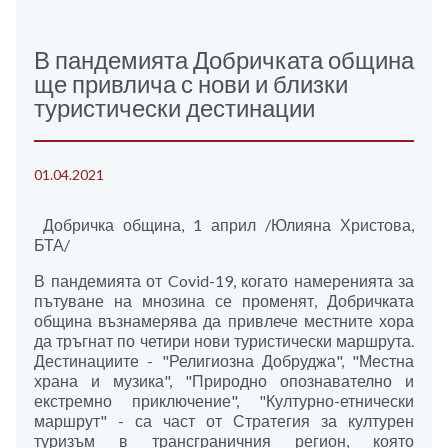
В пандемията Добричката община
ще привлича с нови и близки
туристически дестинации
01.04.2021
Добричка община, 1 април /Юлияна Христова,
БТА/
В пандемията от Covid-19, когато намеренията за
пътуване на мнозина се променят, Добричката
община възнамерява да привлече местните хора
да тръгнат по четири нови туристически маршрута.
Дестинациите - "Религиозна Добруджа", "Местна
храна и музика", "Природно опознавателно и
екстремно приключение", "Културно-етнически
маршрут" - са част от Стратегия за културен
туризъм в трансграничния регион, която