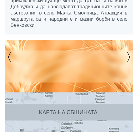
приключенски дух ще могат да тръгнат и на кон в
Добруджа и да наблюдават традиционните конни
състезания в село Малка Смолница. Атракция в
маршрута са и народните и мазни борби в село
Бенковски.