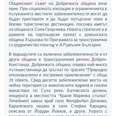
Общинският съвет на Добричката община вече
прие. При социалната изолация и ограниченията в
пътуванията местните забележителности могат да
бъдат преоткрити и да бъдат потърсени нови и
близки туристически дестинации, посочва кметът
на общината Соня Георгиева. Новата стратегия е в
рамките на партньорски проект с румънската
община Хършова по Програмата за трансгранично
сътрудничество Interreg V-A Румъния-България.
В маршрутите са включени забележителности и от
други общини в трансграничния регион Добрич-
Констанца. Добричката община очаква най-много
пътешественици да тръгнат по трасето "Природно
опознавателно и екстремно приключение" с общо
31 обекта. Сред десетте забележителни места на
нейна територия са живописните ждрела и скални
манастири по Суха река, Батовската долина,
пещерата в местността "Крали Маркова стъпка",
Лечебният камък край село Фелдфебел Денково,
Каралезката чешма в село Стефан Караджа,
описана от Йордан Йовков, и други. Хората с