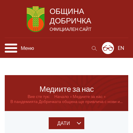
ОБЩИНА
ДОБРИЧКА
ОФИЦИАЛЕН САЙТ
Меню
EN
Медиите за нас
Вие сте тук:
Начало
Медиите за нас
В пандемията Добричката община ще привлича с нови и...
ДАТИ