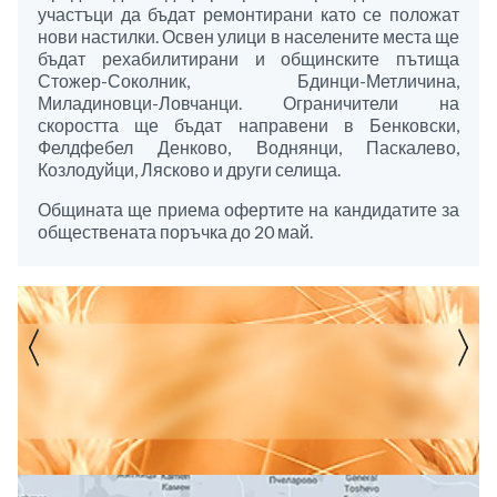
участъци да бъдат ремонтирани като се положат
нови настилки. Освен улици в населените места ще
бъдат рехабилитирани и общинските пътища
Стожер-Соколник, Бдинци-Метличина,
Миладиновци-Ловчанци. Ограничители на
скоростта ще бъдат направени в Бенковски,
Фелдфебел Денково, Воднянци, Паскалево,
Козлодуйци, Лясково и други селища.
Общината ще приема офертите на кандидатите за
обществената поръчка до 20 май.