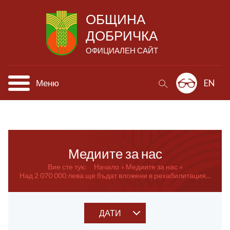
ОБЩИНА
ДОБРИЧКА
ОФИЦИАЛЕН САЙТ
Меню
EN
Медиите за нас
Вие сте тук:
Начало
Медиите за нас
Над 2 070 000 лева ще бъдат вложени в рехабилитация...
ДАТИ