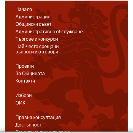
Начало
Администрация
Общински съвет
Административно обслужване
Търгове и конкурси
Най-често срещани
въпроси и отговори
Проекти
За Общината
Контакти
Избори
ОИК
Правна консултация
Достъпност
Защита на личните данни