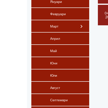
Януари
0
Февруари
2
Март
Април
Май
Юни
Юли
Август
Септември