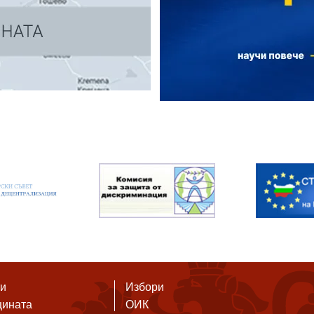
ти
Избори
щината
ОИК