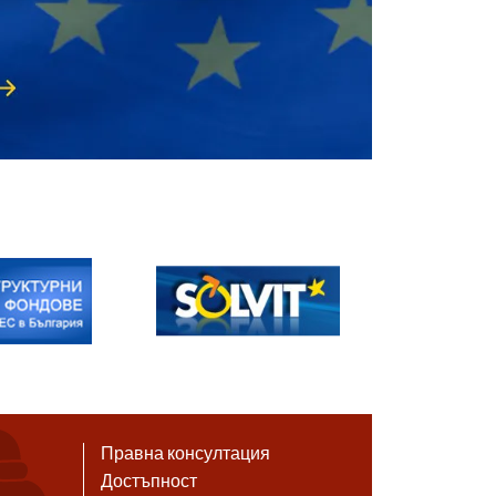
Правна консултация
Достъпност