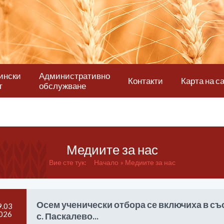
ински
Административно
Контакти
Карта на с
т
обслужване
Медиите за нас
Вие сте тук:
Начало
Медиите за нас
Осем ученически отбора се включиха в съ
9.03
026
с. Паскалево...