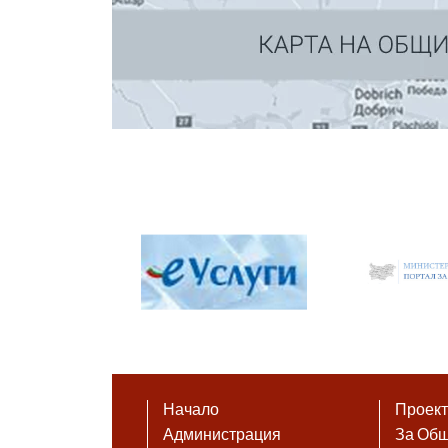
Начало
Проек
Администрация
За Об