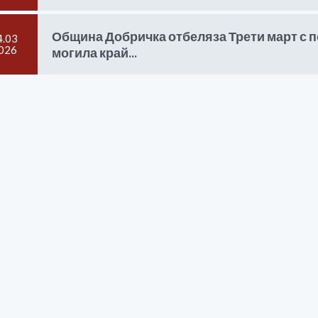
Община Добричка отбеляза Трети март с п
4.03
026
могила край...