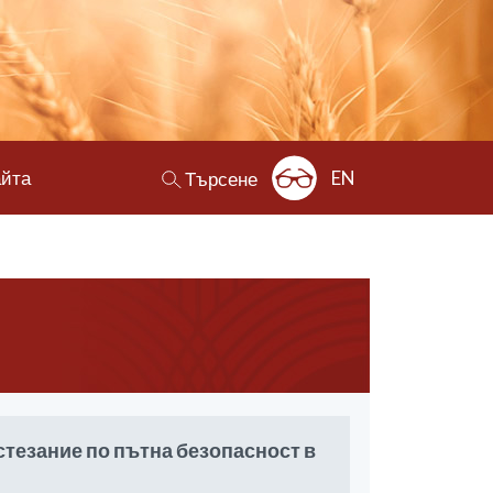
айта
EN
Търсене
стезание по пътна безопасност в