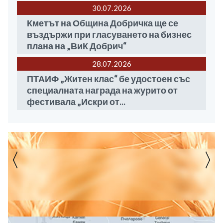
30.07
2026
Кметът на Община Добричка ще се
въздържи при гласуването на бизнес
плана на „ВиК Добрич“
28.07
2026
ПТАИФ „Житен клас“ бе удостоен със
специалната награда на журито от
фестивала „Искри от...