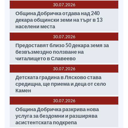
30.07
2026
Община Добричка отдава над 240
декара общински земи на търг в 13
населени места
30.07
2026
Предоставят близо 50 декара земя за
безвъзмездно ползване на
читалището в Славеево
30.07
2026
Детската градина в Лясково става
средищна, ще приема и деца от село
Камен
30.07
2026
Община Добричка разкрива нова
услуга за бездомни и разширява
асистентската подкрепа