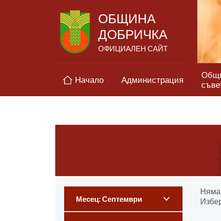
ОБЩИНА
ДОБРИЧКА
ОФИЦИАЛЕН САЙТ
Общ
Начало
Администрация
съве
Няма 
Месец: Септември
Избер