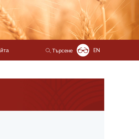
айта
EN
Търсене