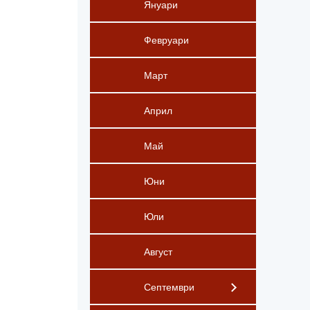
Януари
Февруари
Март
Април
Май
Юни
Юли
Август
Септември