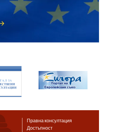
Правна консултация
Достъпност