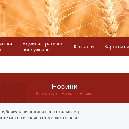
ински
Административно
Контакти
Карта на с
т
обслужване
Новини
Вие сте тук:
Начало
Новини
публикувани новини през този месец.
ете месец и година от менюто в ляво.