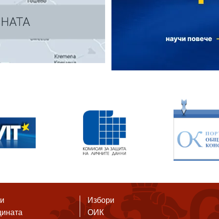
ти
Избори
щината
ОИК