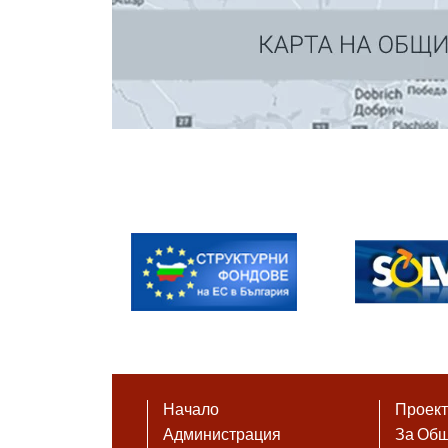
Начало
Проек
Администрация
За Об