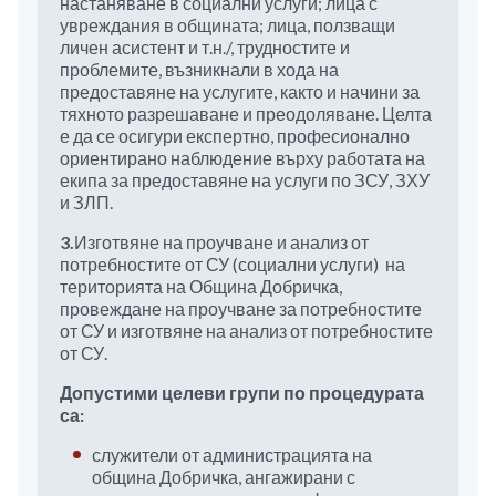
настаняване в социални услуги; лица с
увреждания в общината; лица, ползващи
личен асистент и т.н./, трудностите и
проблемите, възникнали в хода на
предоставяне на услугите, както и начини за
тяхното разрешаване и преодоляване. Целта
е да се осигури експертно, професионално
ориентирано наблюдение върху работата на
екипа за предоставяне на услуги по ЗСУ, ЗХУ
и ЗЛП.
3.
Изготвяне на проучване и анализ от
потребностите от СУ (социални услуги) на
територията на Община Добричка,
провеждане на проучване за потребностите
от СУ и изготвяне на анализ от потребностите
от СУ.
Допустими целеви групи по процедурата
са:
служители от администрацията на
община Добричка, ангажирани с