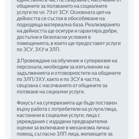
общините за ползването на социалните
услуги по чл. 73 от ЗСУ. Основната цел на
дейността се състои в обособяване на
подходяща материална база. Реализирането
на дейността ще осигури и гарантира добри,
достъпни и безопасни условия в
помещенията, в които ще предоставят услуги
по ЗСУ, ЗХУ и ЗЛП.
2.
Провеждане на обучение и супервизия на
персонала, необходим за изпълнение на
задълженията и отговорностите на общините
по ЗЛП/ЗХУ, както и по ЗСУ в частта,
свързана с насочването от общините за
ползване на социални услуги.
Фокусът на супервизията ще бъде поставен
върху работа с потребители на услуги/лица,
настанени в социални услуги; лица с
увреждания с издадени предварителни
оценки за включване в механизма лична
помощ, съгласно ЗЛП лица, желаещите за