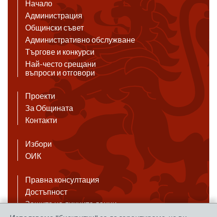
Начало
Администрация
Общински съвет
Административно обслужване
Търгове и конкурси
Най-често срещани
въпроси и отговори
Проекти
За Общината
Контакти
Избори
ОИК
Правна консултация
Достъпност
Защита на личните данни
Антикорупция