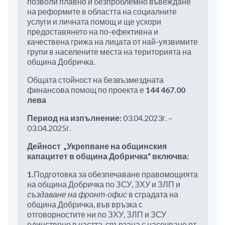
позволи плавно и безпроблемно въвеждане
на реформите в областта на социалните
услуги и личната помощ и ще ускори
предоставянето на по-ефективна и
качествена грижа на лицата от най-уязвимите
групи в населените места на територията на
община Добричка.
Общата стойност на безвъзмездната
финансова помощ по проекта е
144 467.00
лева
Период на изпълнение:
03.04.2023г. –
03.04.2025г.
Дейност „Укрепване на общинския
капацитет в община Добричка“ включва:
1.
Подготовка за обезпечаване правомощията
на община Добричка по ЗСУ, ЗХУ и ЗЛП и
създаване на фронт-офис
в сградата на
община Добричка, във връзка с
отговорностите ни по ЗХУ, ЗЛП и ЗСУ
единствено в частта, свързана с насочване от