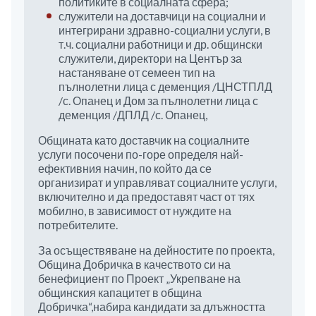
политиките в социалната сфера;
служители на доставчици на социални и
интегрирани здравно-социални услуги, в
т.ч. социални работници и др. общински
служители, директори на Център за
настаняване от семеен тип на
пълнолетни лица с деменция /ЦНСТПЛД
/с. Опанец и Дом за пълнолетни лица с
деменция /ДПЛД /с. Опанец,
Общината като доставчик на социалните
услуги посочени по-горе определя най-
ефективния начин, по който да се
организират и управляват социалните услуги,
включително и да предоставят част от тях
мобилно, в зависимост от нуждите на
потребителите.
За осъществяване на дейностите по проекта,
Община Добричка в качеството си на
бенефициент по Проект „Укрепване на
общинския капацитет в община
Добричка“,набира кандидати за длъжността