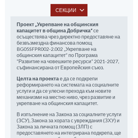
СЕКЦИИ
Проект „Укрепване на общинския
капацитет в община Добричка“
се
осъществява чрез директно предоставяне на
безвъзмездна финансова помощ
BG05SFPR002-2.002 „Укрепване на
общинския капацитет“ по Програма
“Развитие на човешките ресурси” 2021-2027,
съфинансирана от Европейския съюз.
Целта на проекта
е да се подкрепи
реформирането на системата на социалните
услуги и да се улесни прехода към новите
механизми на местно ниво, чрез развитие и
укрепване на общинския капацитет.
В изпълнение на Закона за социалните услуги
(ЗСУ), Закона за хората с увреждания (ЗХУ) и
Закона за личната помощ (ЗЛП) с
предоставянето на интегрирана подкрепа, ще