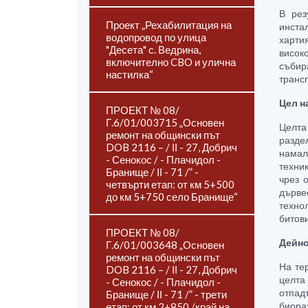
В рез
Проект „Рехабилитация на
инста
водопровод по улица
харти
"Десета" с. Ведрина,
висок
включително CBO и улична
събир
настилка“
транс
Цел н
ПРОЕКТ № 08/
Г.6/01/003715 „Основен
Целта
ремонт на общински път
разде
DOB 2116 – / ІІ - 27, Добрич
намал
- Сенокос / - Плачидол -
техни
Бранище / ІІ - 71 /” -
чрез 
четвърти етап: от км 5+500
дърве
до км 5+750 село Бранище“
техно
битов
ПРОЕКТ № 08/
Дейно
Г.6/01/003648 „Основен
ремонт на общински път
На те
DOB 2116 – / ІІ - 27, Добрич
целта
- Сенокос / - Плачидол -
отпад
Бранище / ІІ - 71 /” - трети
биора
етап: от км 2+850 /край на