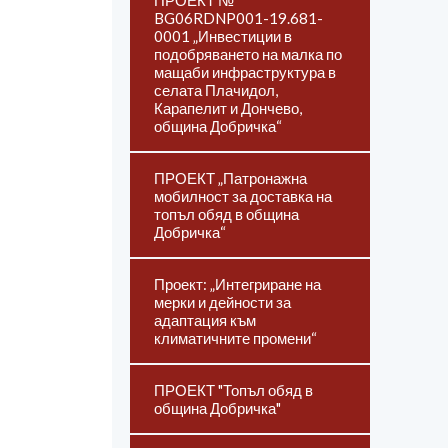
ПРОЕКТ №
BG06RDNP001-19.681-
0001 „Инвестиции в
подобряването на малка по
мащаби инфраструктура в
селата Плачидол,
Карапелит и Дончево,
община Добричка“
ПРОЕКТ „Патронажна
мобилност за доставка на
топъл обяд в община
Добричка“
Проект: „Интегриране на
мерки и дейности за
адаптация към
климатичните промени“
ПРОЕКТ "Топъл обяд в
община Добричка"