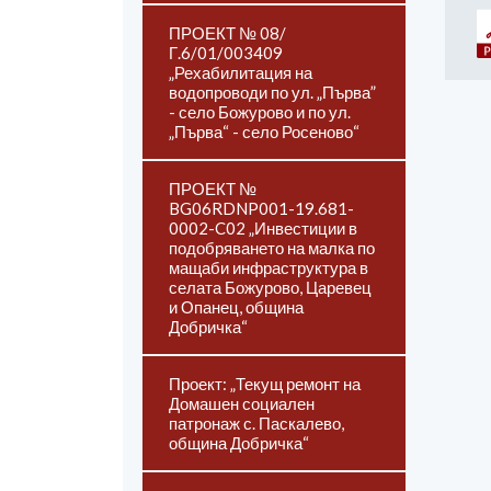
ПРОЕКТ № 08/
Г.6/01/003409
„Рехабилитация на
водопроводи по ул. „Първа”
- село Божурово и по ул.
„Първа“ - село Росеново“
ПРОЕКТ №
BG06RDNP001-19.681-
0002-C02 „Инвестиции в
подобряването на малка по
мащаби инфраструктура в
селата Божурово, Царевец
и Опанец, община
Добричка“
Проект: „Текущ ремонт на
Домашен социален
патронаж с. Паскалево,
община Добричка“