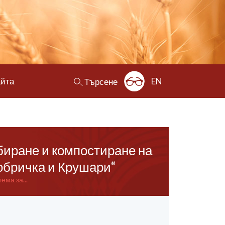
айта
EN
Търсене
биране и компостиране на
обричка и Крушари“
ма за...