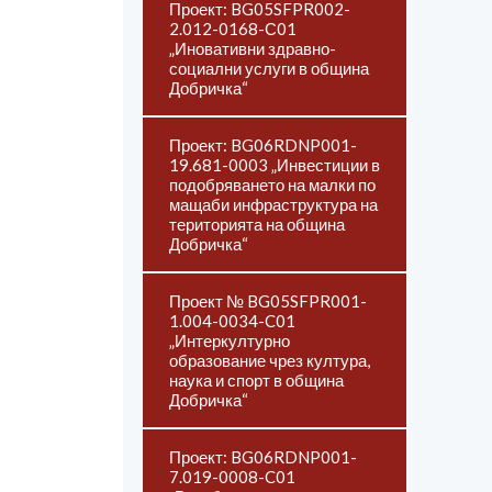
Проект: BG05SFPR002-
2.012-0168-С01
„Иновативни здравно-
социални услуги в община
Добричка“
Проект: BG06RDNP001-
19.681-0003 „Инвестиции в
подобряването на малки по
мащаби инфраструктура на
територията на община
Добричка“
Проект № BG05SFPR001-
1.004-0034-C01
„Интеркултурно
образование чрез култура,
наука и спорт в община
Добричка“
Проект: BG06RDNP001-
7.019-0008-C01