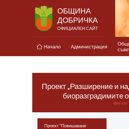
ОБЩИНА
ДОБРИЧКА
ОФИЦИАЛЕН САЙТ
Общ
Начало
Администрация
съве
Проект „Разширение и на
биоразградимите о
Вие сте 
Проект “Повишаване