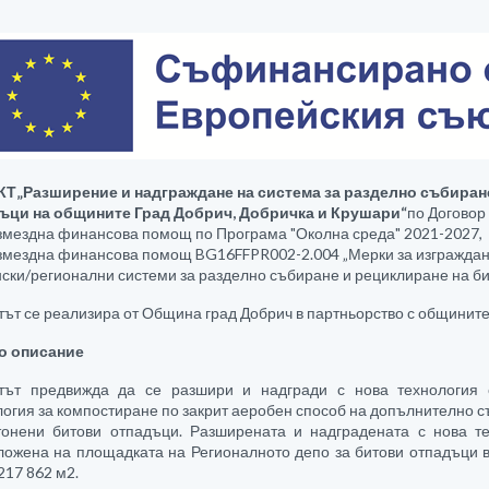
КТ
„Разширение и надграждане на система за разделно събиран
ъци на общините Град Добрич, Добричка и Крушари“
по Договор
змездна финансова помощ по Програма "Околна среда" 2021-2027, 
змездна финансова помощ BG16FFPR002-2.004 „Мерки за изграждан
ски/регионални системи за разделно събиране и рециклиране на би
тът се реализира от Община град Добрич в партньорство с общините
о описание
тът предвижда да се разшири и надгради с нова технология
логия за компостиране по закрит аеробен способ на допълнително 
тонени битови отпадъци. Разширената и надградената с нова 
ложена на площадката на Регионалното депо за битови отпадъци 
217 862 м2.