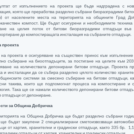
ултат от изпълнението на проекта ще бъде надградена с но
лация, която ще преработва разделно събрани биоразградими битов
я) от населените места на територията на общините Град Д
окачествен компост. Ще бъдат осигурени и необходимите техника
ане на целия поток от битови биоразградими отпадъци във
портиране до компостиращата инсталация на събраните отпадъци.
а проекта
 на проекта е осигуряване на съществен принос към изпълнение 
лно събиране на биоотпадъците, за постигане на целите към 203
яване на количествата депонирани битови отпадъци. Проекта п
ка и инсталации да се събира разделно цялото количество храните
общинските системи за смесено събиране на битови отпадъци, ка
сни такива, които ще подпомогнат процеса на компостиране и 
логия. Така ще се намали количеството депонирани битови отпадъ
и отпадъци от депониране.
сти за Община Добричка
риторията на Община Добричка ще бъдат разделно събрани годиш
 ще бъдат закупени 2 специализирани сметоизвозващи автомобил
ъци от хартия, хранителни и градински отпадъци, както 335 бр. 1,
зградими отпадъци от хартия, хранителни и градински отпадъци.