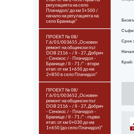
регулацията на село
Плачидол/ до км 5+500 /
начало на регулацията на
Безвъ
село Бранище“
Съфин
ПРОЕКТ № 08/
Срок 
Г.6/01/003655 „Основен
ремонт на общински път
Нача
DOB 2116 – / ІІ - 27, Добрич
- Сенокос / - Плачидол -
Край:
Бранище / ІІ - 71 /” - втори
етап: от км 1+650 до км
2+850 в село Плачидол“
ПРОЕКТ № 08/
Г.6/01/003652 „Основен
ремонт на общински път
DOB 2116 – / ІІ - 27, Добрич
- Сенокос / - Плачидол -
Бранище / ІІ - 71 /” - първи
етап: от км 0+030 до км
1+650 (до село Плачидол)“