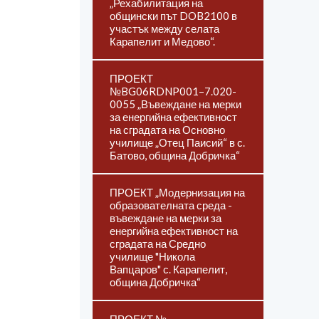
„Рехабилитация на
общински път DOB2100 в
участък между селата
Карапелит и Медово“.
ПРОЕКТ
№BG06RDNP001–7.020-
0055 „Въвеждане на мерки
за енергийна ефективност
на сградата на Основно
училище „Отец Паисий“ в с.
Батово, община Добричка“
ПРОЕКТ „Модернизация на
образователната среда -
въвеждане на мерки за
енергийна ефективност на
сградата на Средно
училище "Никола
Вапцаров" с. Карапелит,
община Добричка“