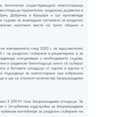
ва технология съществуващата компостираща
и отпадъци (хранителни, градински, дървесни и
обрич, Добричка и Крушари и ще произвежда
 и съдове за въвеждане системата за разделно
 всички населени места на трите общини и
на изискванията след 2023 г. за задължително
0 г. за разделно събиране и рециклиране и за
редвижда осигуряване с необходимите съдове,
лни и градински биоотпадъци, които се събират
кто и битовите отпадъци от хартия и картон и
са подходящи за компостиране при избраната
ци и ще се отклонят количества биоразградими
но 2 209,95 тона биоразградими отпадъци. За
и с 16-кубикова надстройка за биоразградими
1-кубикови контейнери за разделно събиране на