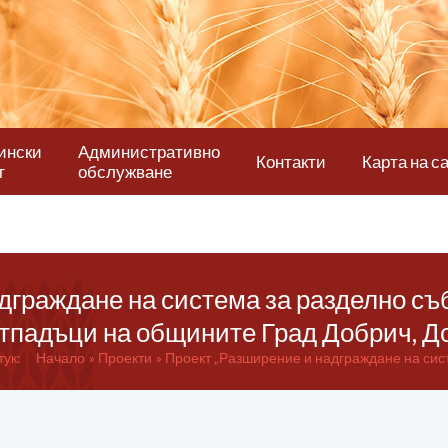
ински
Административно
Контакти
Карта на с
т
обслужване
дграждане на система за разделно съ
тпадъци на общините Град Добрич, Д
тук:
Начало
Проекти
Проект „Разширение и надграждане на систе