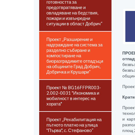
готовността за
предотвратяване и
овладяване на бедствия,
пожари и извънредни
ситуации в област Добрич“
Проект „Разширение и
надграждане на система за
разделно събиране и
ПРОЕ
компостиране на
отпад
биоразградимите отпадъци
безвъ
на общините Град Добрич,
безвъ
Добричка и Крушари“
общин
Проек
Проект № BG16FFPR003-
2.002-0031 "Икономика и
Кратк
мобилност в интерес на
хората"
Проек
техно
и кар
Проект „Рехабилитация на
пътното платно на улица
разпо
"Първа", с. Стефаново“
площ 