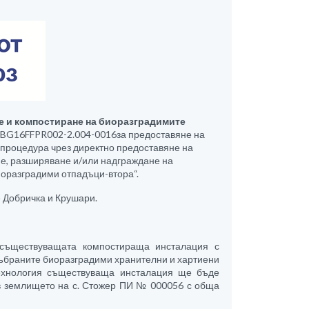
е и компостиране на биоразградимите
 BG16FFPR002-2.004-0016за предоставяне на
процедура чрез директно предоставяне на
е, разширяване и/или надграждане на
оразградими отпадъци-втора“.
 Добричка и Крушари.
 съществуващата компостираща инсталация с
събраните биоразградими хранителни и хартиени
технология съществуваща инсталация ще бъде
в землището на с. Стожер ПИ № 000056 с обща