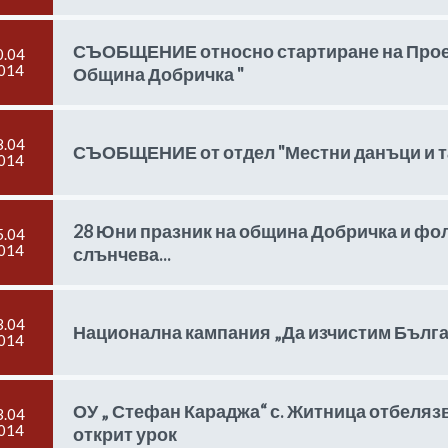
СЪОБЩЕНИЕ относно стартиране на Проект
0.04
014
Община Добричка "
8.04
СЪОБЩЕНИЕ от отдел "Местни данъци и т
014
28 Юни празник на община Добричка и фол
5.04
014
слънчева...
3.04
Национална кампания „Да изчистим Българ
014
ОУ „ Стефан Караджа“ с. Житница отбелязв
3.04
014
открит урок