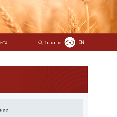
айта
EN
Търсене
ение