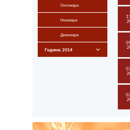
Октомври
1
Ноември
2
Декември
0
2
Година: 2014
0
2
0
2