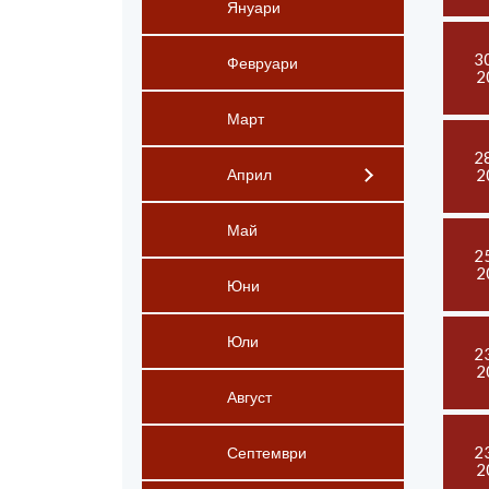
Януари
3
Февруари
2
Март
2
2
Април
Май
2
2
Юни
Юли
2
2
Август
2
Септември
2