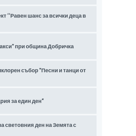
 ‘‘Равен шанс за всички деца в
акси" при община Добричка
клорен събор "Песни и танци от
ия за един ден“
а световния ден на Земята с