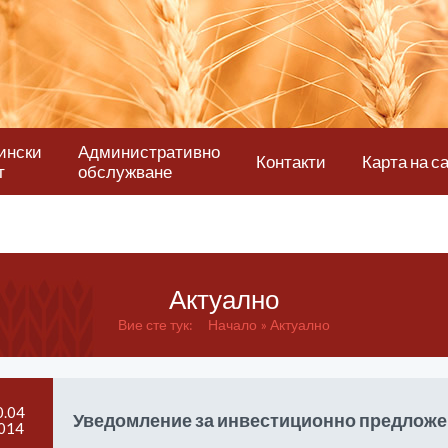
ински
Административно
Контакти
Карта на с
т
обслужване
Актуално
Вие сте тук:
Начало
Актуално
0.04
Уведомление за инвестиционно предлож
014