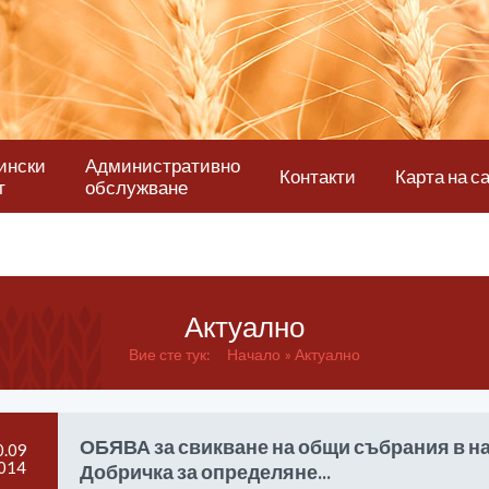
ински
Административно
Контакти
Карта на с
т
обслужване
Актуално
Вие сте тук:
Начало
Актуално
ОБЯВА за свикване на общи събрания в н
0.09
014
Добричка за определяне...