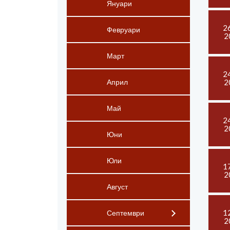
Януари
2
Февруари
2
Март
2
2
Април
Май
2
2
Юни
Юли
1
2
Август
1
Септември
2