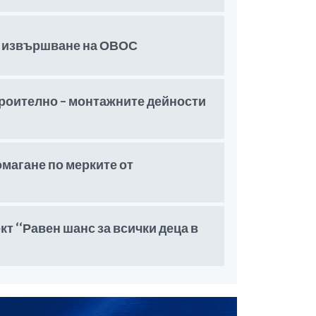
 извършване на ОВОС
оително – монтажните дейности
омагане по мерките от
 ‘‘Равен шанс за всички деца в