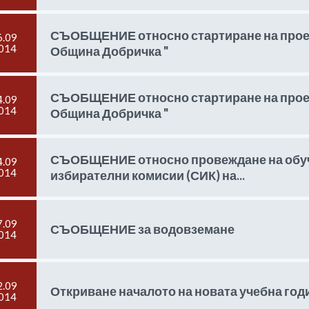
СЪОБЩЕНИЕ относно стартиране на проект
6.09
014
Община Добричка "
СЪОБЩЕНИЕ относно стартиране на проект
4.09
014
Община Добричка "
СЪОБЩЕНИЕ относно провеждане на обуч
4.09
014
избирателни комисии (СИК) на...
7.09
СЪОБЩЕНИЕ за водовземане
014
2.09
Откриване началото на новата учебна годин
014