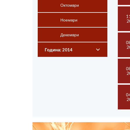
Октомври
1
Ноември
2
Декември
0
2
Година: 2014
0
2
0
2