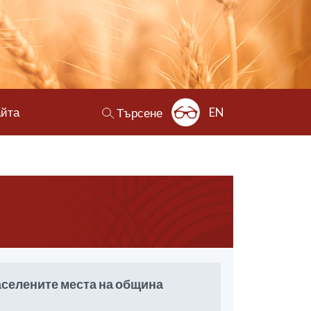
айта
EN
Търсене
аселените места на община