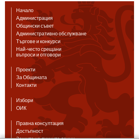
Начало
Администрация
Общински съвет
Административно обслужване
Търгове и конкурси
Най-често срещани
въпроси и отговори
Проекти
За Общината
Контакти
Избори
ОИК
Правна консултация
Достъпност
Защита на личните данни