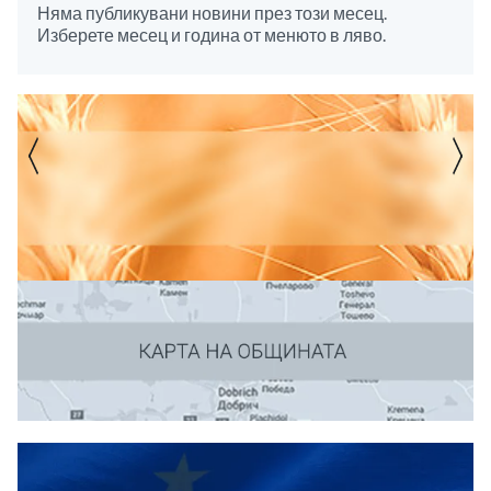
Няма публикувани новини през този месец.
Изберете месец и година от менюто в ляво.