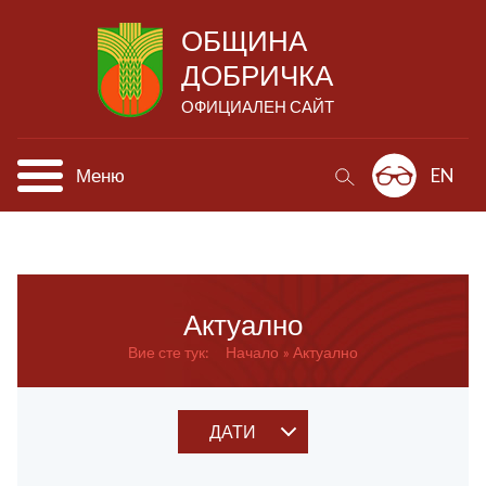
ОБЩИНА
ДОБРИЧКА
ОФИЦИАЛЕН САЙТ
Меню
EN
Актуално
Вие сте тук:
Начало
Актуално
ДАТИ