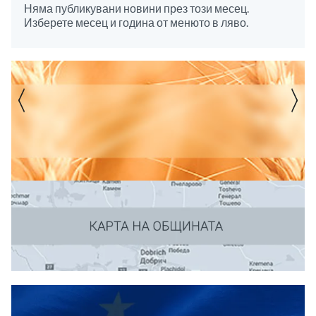
Няма публикувани новини през този месец.
Изберете месец и година от менюто в ляво.