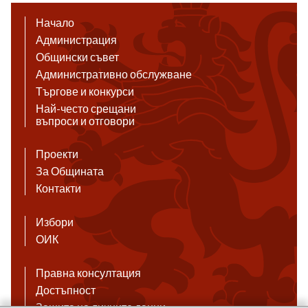
Начало
Администрация
Общински съвет
Административно обслужване
Търгове и конкурси
Най-често срещани
въпроси и отговори
Проекти
За Общината
Контакти
Избори
ОИК
Правна консултация
Достъпност
Защита на личните данни