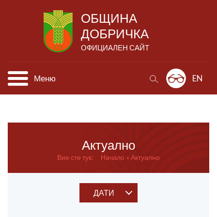
ОБЩИНА
ДОБРИЧКА
ОФИЦИАЛЕН САЙТ
Меню
EN
Актуално
Вие сте тук:
Начало
Актуално
ДАТИ