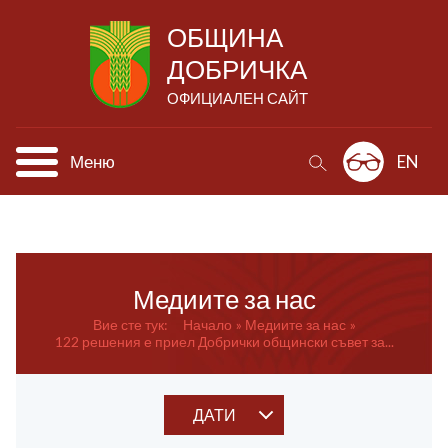
ОБЩИНА
ДОБРИЧКА
ОФИЦИАЛЕН САЙТ
Меню
EN
Медиите за нас
Вие сте тук:
Начало
Медиите за нас
122 решения е приел Добрички общински съвет за...
ДАТИ