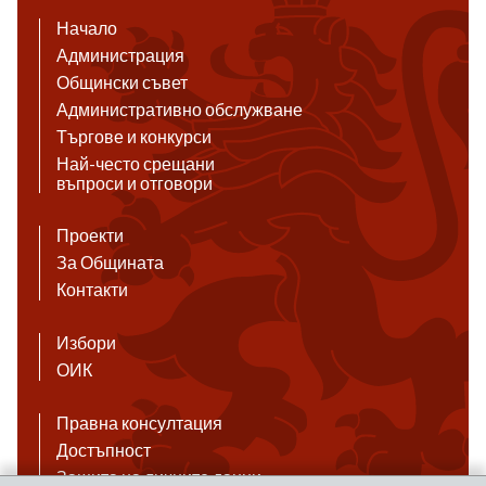
Начало
Администрация
Общински съвет
Административно обслужване
Търгове и конкурси
Най-често срещани
въпроси и отговори
Проекти
За Общината
Контакти
Избори
ОИК
Правна консултация
Достъпност
Защита на личните данни