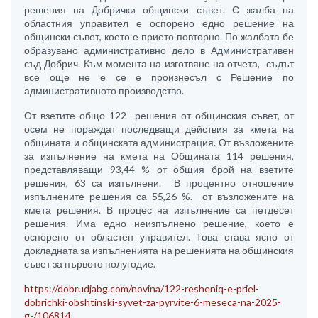
решения на Добрички общински съвет. С жалба на
областния управител е оспорено едно решение на
общински съвет, което е прието повторно. По жалбата бе
образувано административно дело в Административен
съд Добрич. Към момента на изготвяне на отчета, съдът
все още не е се е произнесъл с Решение по
административното производство.
От взетите общо 122 решения от общинския съвет, от
осем не пораждат последващи действия за кмета на
общината и общинската администрация. От възложените
за изпълнение на кмета на Общината 114 решения,
представляващи 93,44 % от общия брой на взетите
решения, 63 са изпълнени. В процентно отношение
изпълнените решения са 55,26 %. от възложените на
кмета решения. В процес на изпълнение са петдесет
решения. Има едно неизпълнено решение, което е
оспорено от областен управител. Това става ясно от
докладната за изпълненията на решенията на общинския
съвет за първото полугодие.
https://dobrudjabg.com/novina/122-resheniq-e-priel-
dobrichki-obshtinski-syvet-za-pyrvite-6-meseca-na-2025-
g-/106814