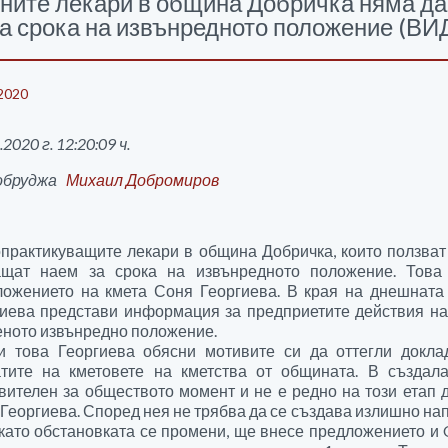
ните лекари в община Добричка няма да
за срока на извънредното положение (В
2020
.2020 г. 12:20:09 ч.
обруджа
Михаил Добромиров
рактикуващите лекари в община Добричка, които ползват
ащат наем за срока на извънредното положение. Това
ожението на кмета Соня Георгиева. В края на днешната 
гиева представи информация за предприетите действия на
ното извънредно положение.
и това Георгиева обясни мотивите си да оттегли докла
атите на кметовете на кметства от общината. В създала
вителен за обществото момент и не е редно на този етап 
Георгиева. Според нея не трябва да се създава излишно нап
като обстановката се промени, ще внесе предложението и