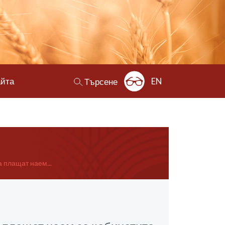
айта
EN
Търсене
 плащат наем...