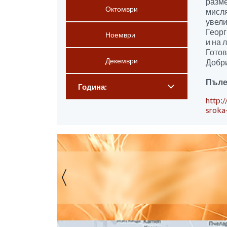
разме
Октомври
мисля
увели
Георг
Ноември
и на 
Готов
Декември
Добри
Пълен
Година:
http:
sroka