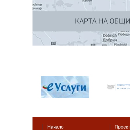
Начало
Проек