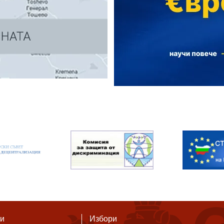
ти
Избори