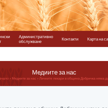
ински
Административно
Контакти
Карта на с
т
обслужване
Медиите за нас
ачало
Медиите за нас
Личните лекари в община Добричка няма да