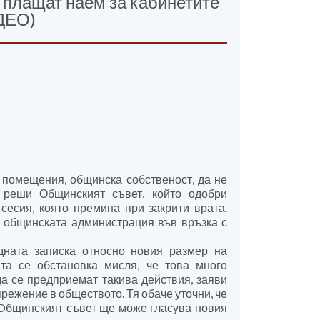
 плащат наем за кабинетите
ИДЕО)
 помещения, общинска собственост, да не
 реши Общинският съвет, който одобри
сесия, която премина при закрити врата.
 общинската администрация във връзка с
дната записка относно новия размер на
та се обстановка мисля, че това много
да се предприемат такива действия, заяви
режение в обществото. Тя обаче уточни, че
 Oбщинският съвет ще може гласува новия