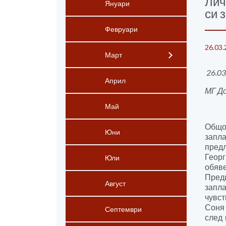
Лич
Януари
си 
Февруари
26.03.
Март
26.03
Април
МГ Д
Май
Общоп
Юни
запл
предл
Геор
Юли
обяве
Пред
Август
запл
чувст
Соня 
Септември
след 