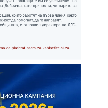
е получат полагащите им се увеличения, но
а Добричка, като припомни, че парите за
ация, които работят на първа линия, както
жност да помогнат, да го направят.
 общината, е отправил директора на ДГС-
qma-da-plashtat-naem-za-kabinetite-si-za-