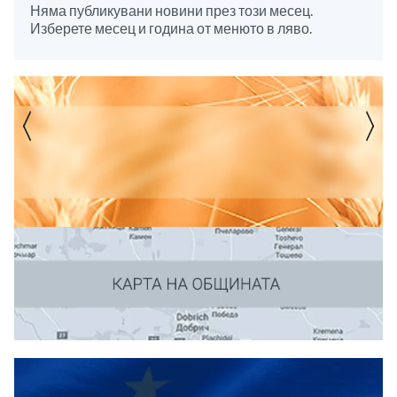
Няма публикувани новини през този месец.
Изберете месец и година от менюто в ляво.