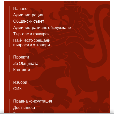
Начало
Администрация
Общински съвет
Административно обслужване
Търгове и конкурси
Най-често срещани
въпроси и отговори
Проекти
За Общината
Контакти
Избори
ОИК
Правна консултация
Достъпност
Защита на личните данни