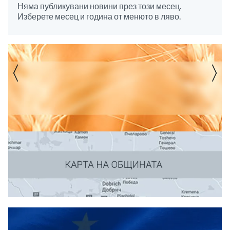
Няма публикувани новини през този месец.
Изберете месец и година от менюто в ляво.