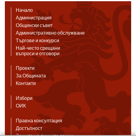
Начало
Администрация
Общински съвет
Административно обслужване
Търгове и конкурси
Най-често срещани
въпроси и отговори
Проекти
За Общината
Контакти
Избори
ОИК
Правна консултация
Достъпност
Защита на личните данни