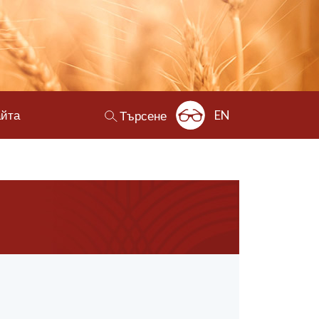
айта
EN
Търсене