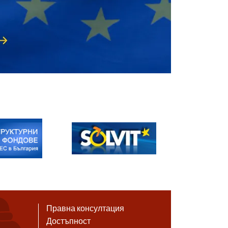
Правна консултация
Достъпност