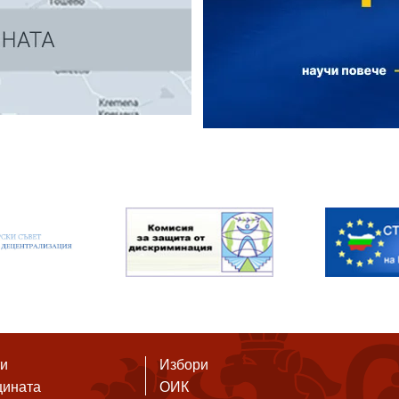
ти
Избори
щината
ОИК