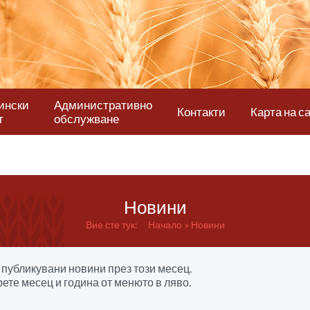
ински
Административно
Контакти
Карта на с
т
обслужване
Новини
Вие сте тук:
Начало
Новини
публикувани новини през този месец.
ете месец и година от менюто в ляво.