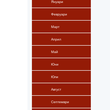
Януари
Февруари
Март
Април
Май
Юни
Юли
Август
Септември