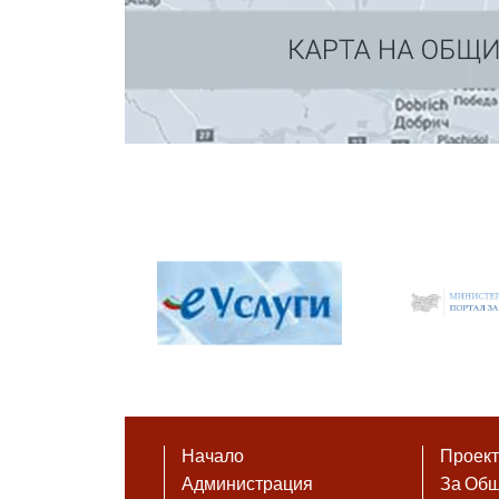
Начало
Проек
Администрация
За Об