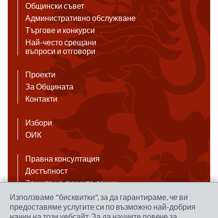
Общински съвет
Административно обслужване
Търгове и конкурси
Най-често срещани
въпроси и отговори
Проекти
За Общината
Контакти
Избори
ОИК
Правна консултация
Достъпност
Защита на личните данни
Антикорупция
Използваме "бисквитки", за да гарантираме, че ви
предоставяме услугите си по възможно най-добрия
Връзки
начин на този уебсайт. За да научите повече за