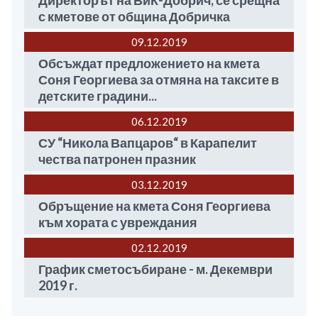
Директорът на ВиК-Добрич, се срещна
с кметове от община Добричка
09.12
2019
Обсъждат предложението на кмета
Соня Георгиева за отмяна на таксите в
детските градини...
06.12
2019
СУ “Никола Вапцаров“ в Карапелит
чества патронен празник
03.12
2019
Обръщение на кмета Соня Георгиева
към хората с увреждания
02.12
2019
График сметосъбиране - м. Декември
2019 г.