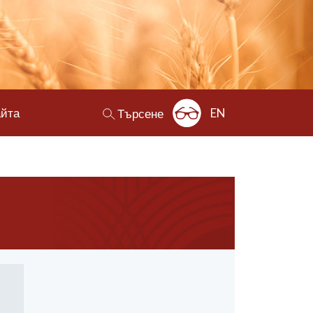
айта
EN
Търсене