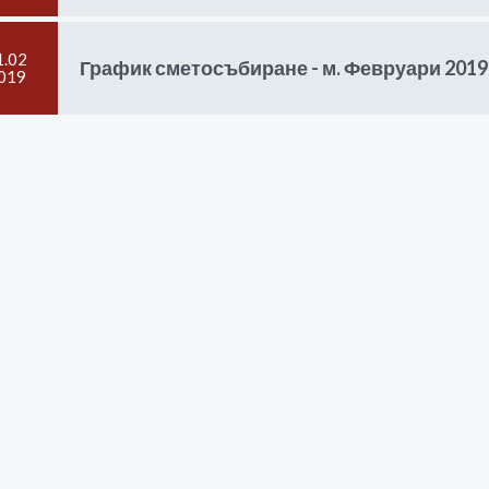
1.02
График сметосъбиране - м. Февруари 2019 
019