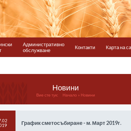
ински
Административно
Контакти
Карта на с
т
обслужване
Новини
Вие сте тук:
Начало
Новини
7.02
График сметосъбиране - м. Март 2019г.
019