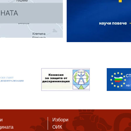
ти
Избори
щината
ОИК