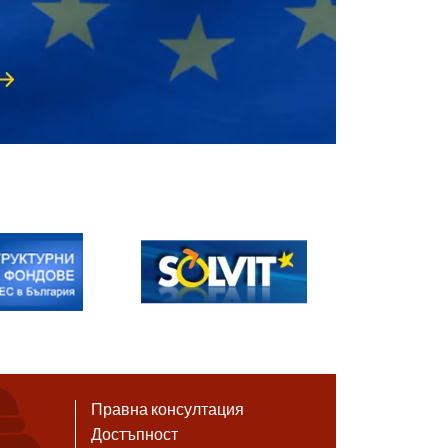
Правна консултация
Достъпност