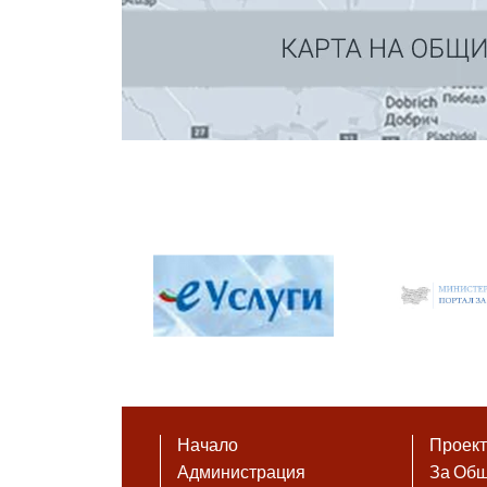
Начало
Проек
Администрация
За Об