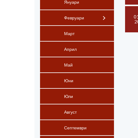
Януари
0
Февруари
2
Март
Април
Май
Юни
Юли
Август
Септември