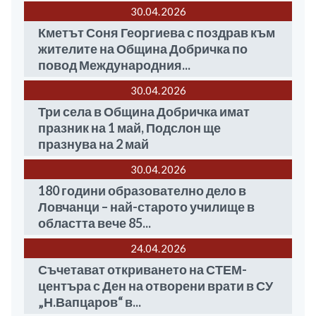
30.04
2026
Кметът Соня Георгиева с поздрав към
жителите на Община Добричка по
повод Международния...
30.04
2026
Три села в Община Добричка имат
празник на 1 май, Подслон ще
празнува на 2 май
30.04
2026
180 години образователно дело в
Ловчанци – най-старото училище в
областта вече 85...
24.04
2026
Съчетават откриването на СТЕМ-
центъра с Ден на отворени врати в СУ
„Н.Вапцаров“ в...