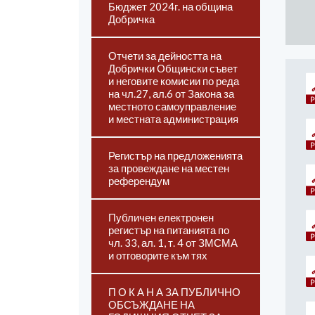
Бюджет 2024г. на община
Добричка
Отчети за дейността на
Добрички Общински съвет
и неговите комисии по реда
на чл.27, ал.6 от Закона за
местното самоуправление
и местната администрация
Регистър на предложенията
за провеждане на местен
референдум
Публичен електронен
регистър на питанията по
чл. 33, ал. 1, т. 4 от ЗМСМА
и отговорите към тях
П О К А Н А ЗА ПУБЛИЧНО
ОБСЪЖДАНЕ НА