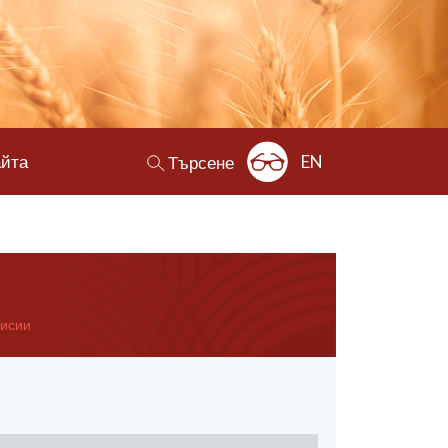
айта
EN
Търсене
мисии