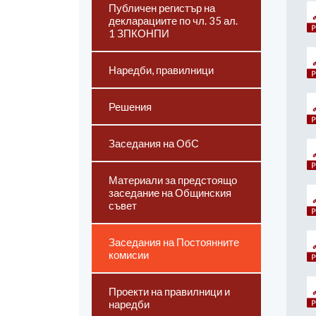
Публичен регистър на
декларациите по чл. 35 ал.
1 ЗПКОНПИ
Наредби, правилници
Решения
Заседания на ОбС
Материали за предстоящо
заседание на Общинския
съвет
Заседания на Постоянните
комисии
Проекти на правилници и
наредби