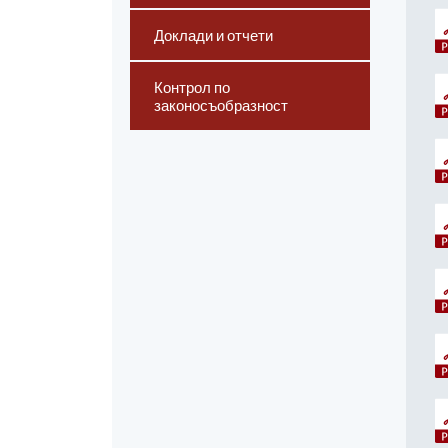
Доклади и отчети
Контрол по
законосъобразност