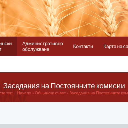
ински
Административно
Контакти
Карта на с
т
обслужване
Заседания на Постоянните комисии
сте тук:
Начало
Общински
съвет
Заседания на Постоянните ко