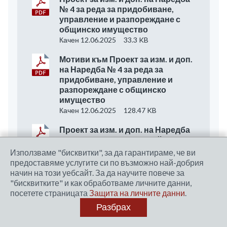
№ 4 за реда за придобиване,
управление и разпореждане с
общинско имущество
Качен 12.06.2025
33.3 KB
Мотиви към Проект за изм. и доп.
на Наредба № 4 за реда за
придобиване, управление и
разпореждане с общинско
имущество
Качен 12.06.2025
128.47 KB
Проект за изм. и доп. на Наредба
№ 6 за управление на дейностите
по третиране на отпадъци и
Използваме "бисквитки", за да гарантираме, че ви
поддържане чистотата на
предоставяме услугите си по възможно най-добрия
територията на община Добричка
начин на този уебсайт. За да научите повече за
Качен 12.06.2025
34.97 KB
"бисквитките" и как обработваме личните данни,
посетете страницата
Защита на личните данни
.
Проект за изм. на Наредба № 14 за
Разбрах
начина и реда на придобиване,
притежаване и отглеждане на