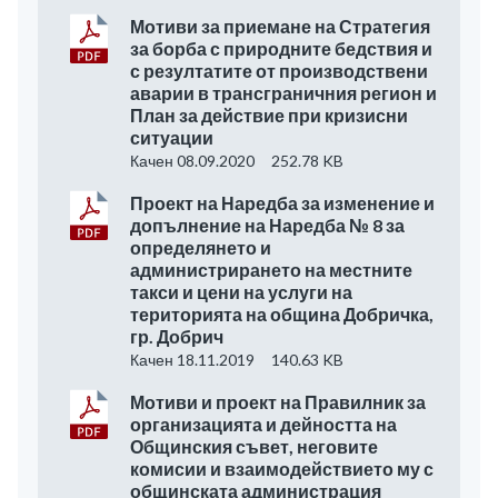
Мотиви за приемане на Стратегия
за борба с природните бедствия и
с резултатите от производствени
аварии в трансграничния регион и
План за действие при кризисни
ситуации
Качен 08.09.2020
252.78 KB
Проект на Наредба за изменение и
допълнение на Наредба № 8 за
определянето и
администрирането на местните
такси и цени на услуги на
територията на община Добричка,
гр. Добрич
Качен 18.11.2019
140.63 KB
Мотиви и проект на Правилник за
организацията и дейността на
Общинския съвет, неговите
комисии и взаимодействието му с
общинската администрация