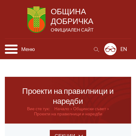
ОБЩИНА
ДОБРИЧКА
ОФИЦИАЛЕН САЙТ
Меню
EN
Проекти на правилници и
наредби
Вие сте тук:
Начало
Общински
съвет
Проекти на правилници и наредби
СЕКЦИИ