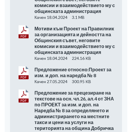
комисии и взаимодействието му с
общинската администрация
Качен 18.04.2024
3.1 MB
Мотиви към Проект на Правилник
за организацията и дейността на
Общинския съвет, неговите
комисии и взаимодействието му с
общинската администрация
Качен 18.04.2024
224.16 KB
Предложение относно:Проект за
изм. и доп. на наредба № 8
Качен 27.05.2024
300.95 KB
Предложение за прецезиране на
текстове на осн. чл.26, ал.4 от ЗНА
по ПРОЕКТ за изм. и доп. на
Наредба № 8 за определянето и
администрирането на местните
такси и цени на услуги на
територията на община Добричка