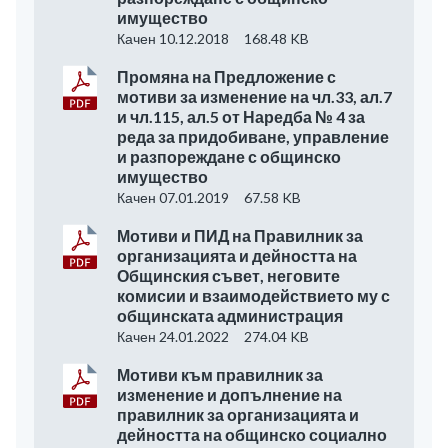
имущество
Качен 10.12.2018
168.48 KB
Промяна на Предложение с
мотиви за изменение на чл.33, ал.7
и чл.115, ал.5 от Наредба № 4 за
реда за придобиване, управление
и разпореждане с общинско
имущество
Качен 07.01.2019
67.58 KB
Мотиви и ПИД на Правилник за
организацията и дейността на
Общинския съвет, неговите
комисии и взаимодействието му с
общинската администрация
Качен 24.01.2022
274.04 KB
Мотиви към правилник за
изменение и допълнение на
правилник за организацията и
дейността на общинско социално