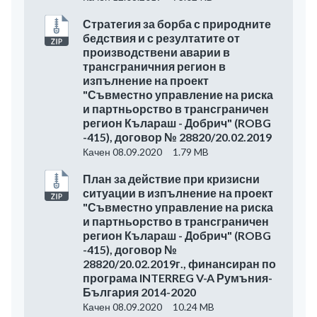
Стратегия за борба с природните
бедствия и с резултатите от
производствени аварии в
трансграничния регион в
изпълнение на проект
"Съвместно управление на риска
и партньорство в трансграничен
регион Кълараш - Добрич" (ROBG
-415), договор № 28820/20.02.2019
Качен 08.09.2020
1.79 MB
План за действие при кризисни
ситуации в изпълнение на проект
"Съвместно управление на риска
и партньорство в трансграничен
регион Кълараш - Добрич" (ROBG
-415), договор №
28820/20.02.2019г., финансиран по
програма INTERREG V-A Румъния-
България 2014-2020
Качен 08.09.2020
10.24 MB