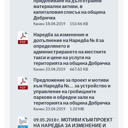
придобиване на дълготрайни
материални активи, в
капиталовия списък на община
Добричка
Качен 18.04.2019
153.46 KB
Наредба за изменение и
допълнение на Наредба № 8 за
определянето и
администрирането на местните
такси и цени на услуги на
територията на община Добричка
Качен 23.04.2019
667.63 KB
Предложение за проект и мотиви
към Наредба №.... за устройство и
управление на гробищните
паркове и обредни зали на
територията на община Добричка
Качен 23.04.2019
1.03 MB
09.05.2018 г. МОТИВИ КЪМ ПРОЕКТ
НА НАРЕДБА ЗА ИЗМЕНЕНИЕ И