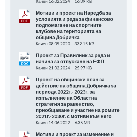
Качен 16.02.2024
16.89 KB
Мотиви и проект на Наредба за
условията и реда за финансово
подпомагане на спортните
клубове на територията на
община Добричка
Качен 08.05.2020
332.15 KB
Проект за Правилник за реда и
начина за отпускане на ЕФП
Качен 21.02.2024
25.97 KB
Проект на общински план за
действие на община Добричка за
периода 2022г.- 2023г. за
изпълнение на Областна
стратегия за равенство,
приобщаване и участие на ромите
2021г.-2030г. с мотиви към него
Качен 14.06.2022
6.35 MB
Мотиви и проект за изменение и